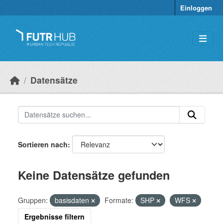
Überspringen zum Hauptinhalt
Einloggen
Datensätze
Sortieren nach
Keine Datensätze gefunden
Gruppen:
basisdaten
Formate:
SHP
WFS
Ergebnisse filtern