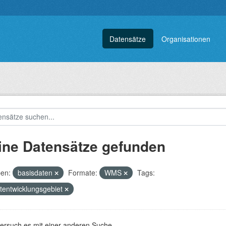
Datensätze
Organisationen
ine Datensätze gefunden
en:
basisdaten
Formate:
WMS
Tags:
tentwicklungsgebiet
versuch es mit einer anderen Suche.