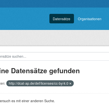
Datensätze
Organisationen
ine Datensätze gefunden
zen:
http://dcat-ap.de/def/licenses/cc-by/4.0
versuch es mit einer anderen Suche.