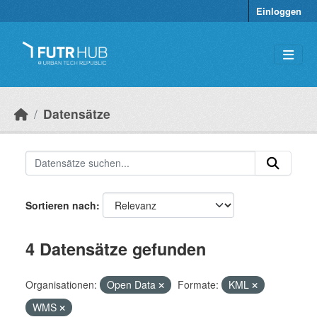
Überspringen zum Hauptinhalt
Einloggen
Datensätze
Sortieren nach
4 Datensätze gefunden
Organisationen:
Open Data
Formate:
KML
WMS