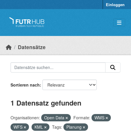
Überspringen zum Hauptinhalt
Einloggen
Datensätze
Sortieren nach
1 Datensatz gefunden
Organisationen:
Open Data
Formate:
WMS
WFS
KML
Tags:
Planung