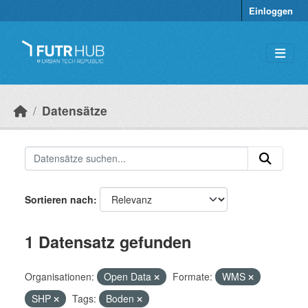
Überspringen zum Hauptinhalt
Einloggen
Datensätze
Sortieren nach
1 Datensatz gefunden
Organisationen:
Open Data
Formate:
WMS
SHP
Tags:
Boden