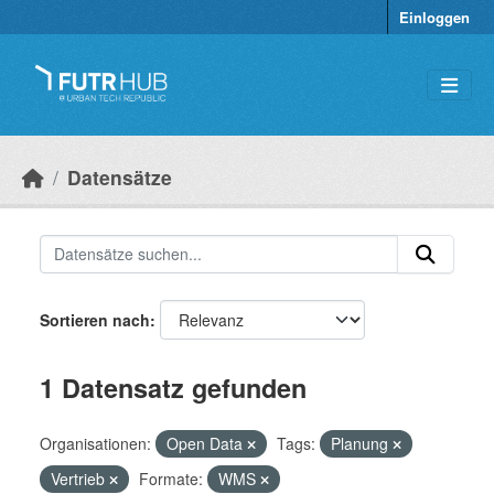
Überspringen zum Hauptinhalt
Einloggen
Datensätze
Sortieren nach
1 Datensatz gefunden
Organisationen:
Open Data
Tags:
Planung
Vertrieb
Formate:
WMS