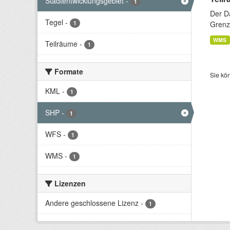
Stadtentwicklungsgebiet
-
1
Der D
Tegel
-
1
Grenze
WMS
Teilräume
-
1
Formate
Sie kö
KML
-
1
SHP
-
1
WFS
-
1
WMS
-
1
Lizenzen
Andere geschlossene Lizenz
-
1