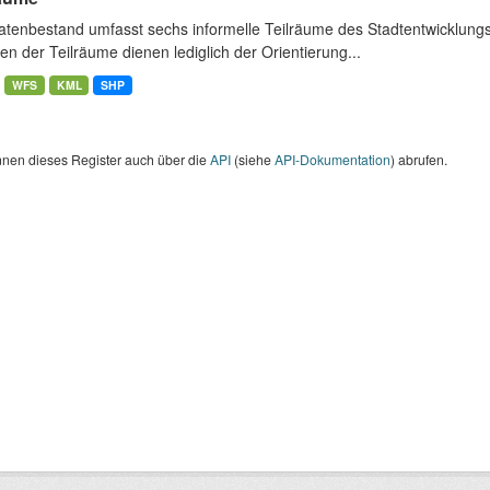
atenbestand umfasst sechs informelle Teilräume des Stadtentwicklung
n der Teilräume dienen lediglich der Orientierung...
WFS
KML
SHP
nnen dieses Register auch über die
API
(siehe
API-Dokumentation
) abrufen.