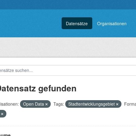
Datensätze
Organisationen
Datensatz gefunden
isationen:
Open Data
Tags:
Stadtentwicklungsgebiet
Forma
P
räume