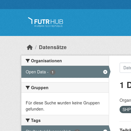
Überspringen zum Hauptinhalt
Datensätze
Organisationen
Open Data
-
1
1 
Gruppen
Organ
Für diese Suche wurden keine Gruppen
gefunden.
SH
Tags
Teil