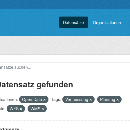
Datensätze
Organisationen
Datensatz gefunden
isationen:
Open Data
Tags:
Vermessung
Planung
te:
WFS
WMS
ektgrenze