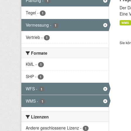
Planung
-
1
Der D
Tegel
-
1
Eine 
WMS
Vermessung
-
1
Vertrieb
-
1
Sie kö
Formate
KML
-
1
SHP
-
1
WFS
-
1
WMS
-
1
Lizenzen
Andere geschlossene Lizenz
-
1