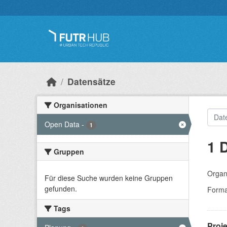
Überspringen zum Hauptinhalt
Datensätze
Organisationen
Open Data
-
1
1 
Gruppen
Organ
Für diese Suche wurden keine Gruppen
gefunden.
Forma
Tags
Proj