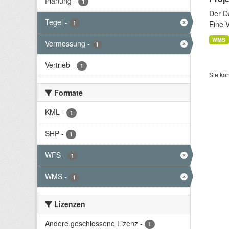
Planung
-
1
Der D
Tegel
-
1
Eine 
WMS
Vermessung
-
1
Vertrieb
-
1
Sie kö
Formate
KML
-
1
SHP
-
1
WFS
-
1
WMS
-
1
Lizenzen
Andere geschlossene Lizenz
-
1