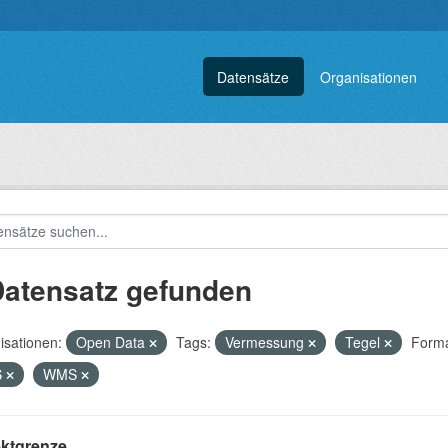
Datensätze
Organisationen
Datensatz gefunden
isationen:
Open Data
Tags:
Vermessung
Tegel
Forma
S
WMS
ektgrenze