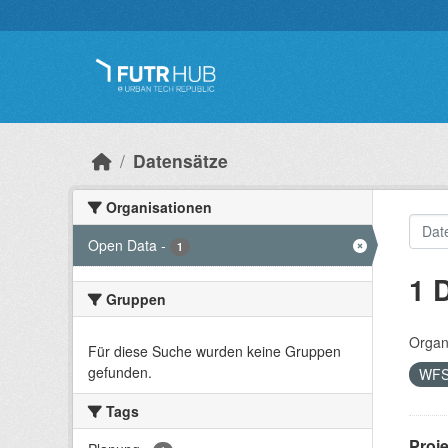
Überspringen zum Hauptinhalt
Datensätze
Organisationen
Open Data
-
1
1 
Gruppen
Organ
Für diese Suche wurden keine Gruppen
gefunden.
WF
Tags
Proj