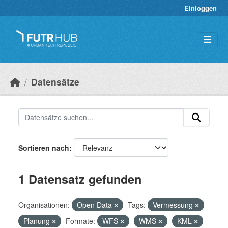
Überspringen zum Hauptinhalt
Einloggen
Datensätze
Sortieren nach
1 Datensatz gefunden
Organisationen:
Open Data
Tags:
Vermessung
Planung
Formate:
WFS
WMS
KML