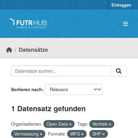
Überspringen zum Hauptinhalt
Einloggen
Datensätze
Sortieren nach
1 Datensatz gefunden
Organisationen:
Open Data
Tags:
Vertrieb
Vermessung
Formate:
WFS
SHP