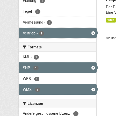
Planung
-
1
Der D
Tegel
-
1
Eine 
WMS
Vermessung
-
1
Vertrieb
-
1
Sie kö
Formate
KML
-
1
SHP
-
1
WFS
-
1
WMS
-
1
Lizenzen
Andere geschlossene Lizenz
-
1