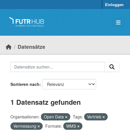
Überspringen zum Hauptinhalt
Einloggen
Datensätze
Sortieren nach
1 Datensatz gefunden
Organisationen:
Open Data
Tags:
Vertrieb
Vermessung
Formate:
WMS