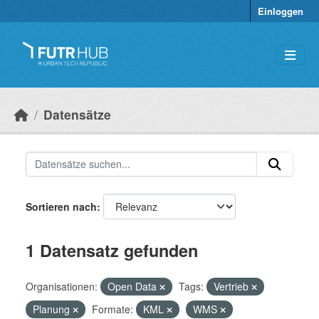
Überspringen zum Hauptinhalt
Einloggen
Datensätze
Sortieren nach
1 Datensatz gefunden
Organisationen:
Open Data
Tags:
Vertrieb
Planung
Formate:
KML
WMS