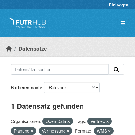
Überspringen zum Hauptinhalt
Einloggen
Datensätze
Sortieren nach
1 Datensatz gefunden
Organisationen:
Open Data
Tags:
Vertrieb
Planung
Vermessung
Formate:
WMS