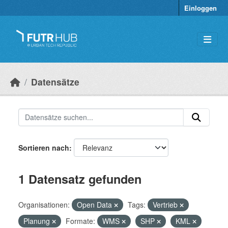
Überspringen zum Hauptinhalt
Einloggen
Datensätze
Sortieren nach
1 Datensatz gefunden
Organisationen:
Open Data
Tags:
Vertrieb
Planung
Formate:
WMS
SHP
KML