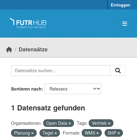
Überspringen zum Hauptinhalt
Einloggen
Datensätze
Sortieren nach
1 Datensatz gefunden
Organisationen:
Open Data
Tags:
Vertrieb
Planung
Tegel
Formate:
WMS
SHP