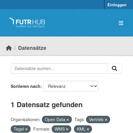
Überspringen zum Hauptinhalt
Einloggen
Datensätze
Sortieren nach
1 Datensatz gefunden
Organisationen:
Open Data
Tags:
Vertrieb
Tegel
Formate:
WMS
KML