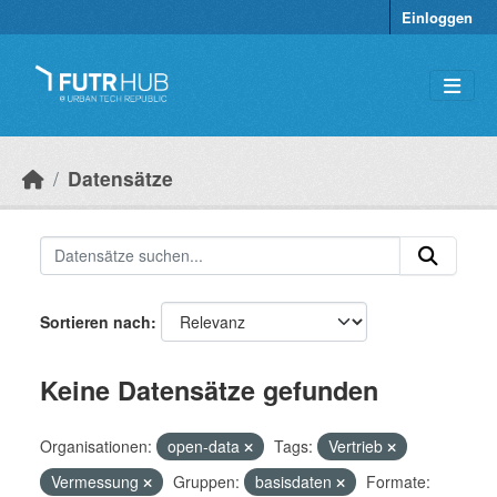
Überspringen zum Hauptinhalt
Einloggen
Datensätze
Sortieren nach
Keine Datensätze gefunden
Organisationen:
open-data
Tags:
Vertrieb
Vermessung
Gruppen:
basisdaten
Formate: