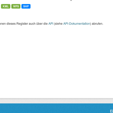
KML
WFS
SHP
nnen dieses Register auch über die
API
(siehe
API-Dokumentation
) abrufen.
E