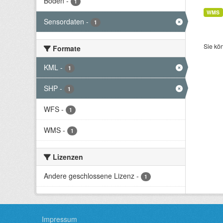
Boden
-
1
WMS
Sensordaten
-
1
Sie kö
Formate
KML
-
1
SHP
-
1
WFS
-
1
WMS
-
1
Lizenzen
Andere geschlossene Lizenz
-
1
Impressum