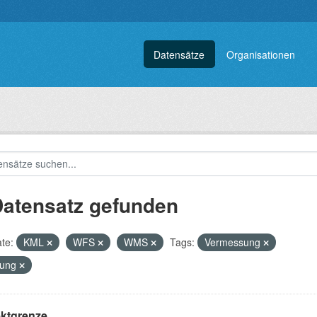
Datensätze
Organisationen
Datensatz gefunden
te:
KML
WFS
WMS
Tags:
Vermessung
nung
ektgrenze