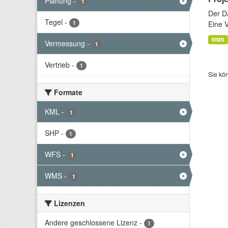
Planung
-
1
Der D
Tegel
-
1
Eine 
WMS
Vermessung
-
1
Vertrieb
-
1
Sie kö
Formate
KML
-
1
SHP
-
1
WFS
-
1
WMS
-
1
Lizenzen
Andere geschlossene Lizenz
-
1