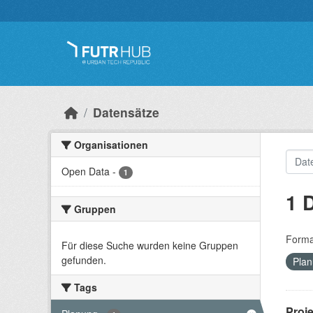
Überspringen zum Hauptinhalt
Datensätze
Organisationen
Open Data
-
1
1 
Gruppen
Forma
Für diese Suche wurden keine Gruppen
gefunden.
Pla
Tags
Proj