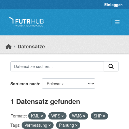
Überspringen zum Hauptinhalt
Einloggen
Datensätze
Sortieren nach
1 Datensatz gefunden
Formate:
KML
WFS
WMS
SHP
Tags:
Vermessung
Planung