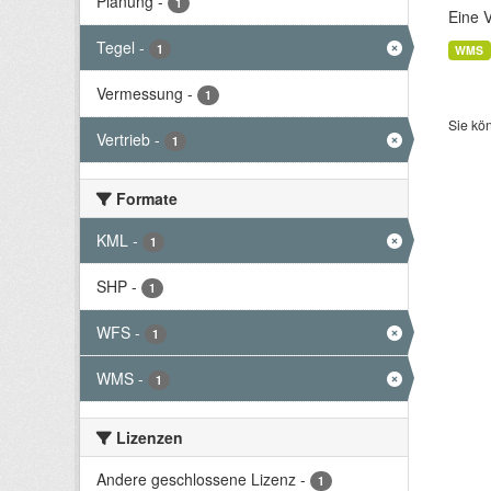
Planung
-
1
Eine 
Tegel
-
1
WMS
Vermessung
-
1
Sie kö
Vertrieb
-
1
Formate
KML
-
1
SHP
-
1
WFS
-
1
WMS
-
1
Lizenzen
Andere geschlossene Lizenz
-
1