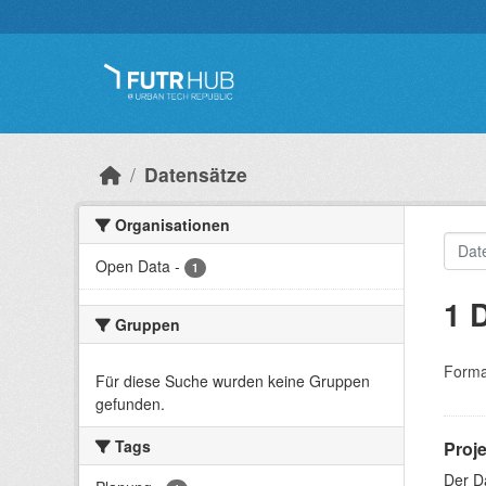
Überspringen zum Hauptinhalt
Datensätze
Organisationen
Open Data
-
1
1 
Gruppen
Forma
Für diese Suche wurden keine Gruppen
gefunden.
Tags
Proj
Der D