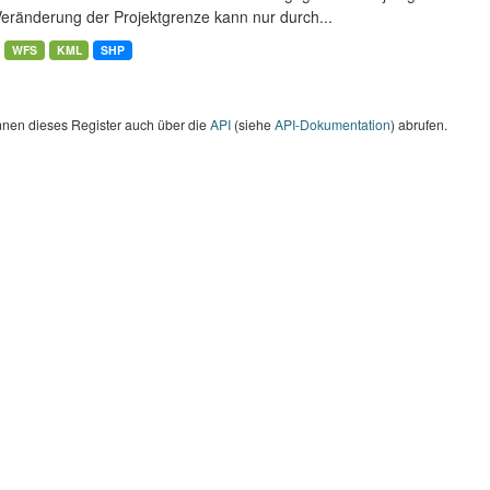
Veränderung der Projektgrenze kann nur durch...
WFS
KML
SHP
nnen dieses Register auch über die
API
(siehe
API-Dokumentation
) abrufen.