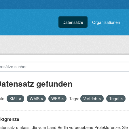
Datensätze
Organisationen
Datensatz gefunden
te:
KML
WMS
WFS
Tags:
Vertrieb
Tegel
ektgrenze
atensatz umfasst die vom Land Berlin vorgegebene Projektgrenze. Sie 