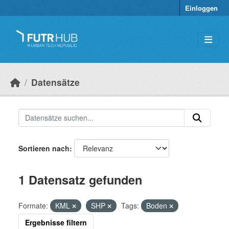
Überspringen zum Hauptinhalt
Einloggen
Datensätze
Sortieren nach
1 Datensatz gefunden
Formate:
KML
SHP
Tags:
Boden
Ergebnisse filtern