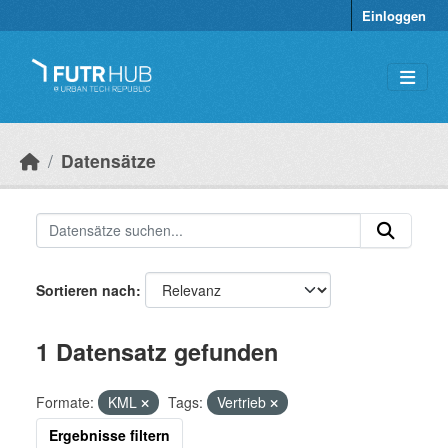
Überspringen zum Hauptinhalt
Einloggen
Datensätze
Sortieren nach
1 Datensatz gefunden
Formate:
KML
Tags:
Vertrieb
Ergebnisse filtern