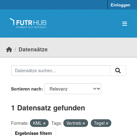
Überspringen zum Hauptinhalt
Einloggen
Datensätze
Sortieren nach
1 Datensatz gefunden
Formate:
KML
Tags:
Vertrieb
Tegel
Ergebnisse filtern