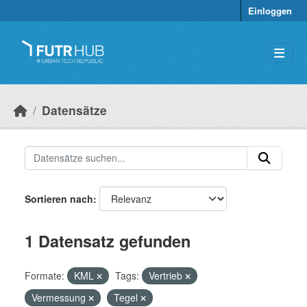
Überspringen zum Hauptinhalt
Einloggen
Datensätze
Sortieren nach
1 Datensatz gefunden
Formate:
KML
Tags:
Vertrieb
Vermessung
Tegel