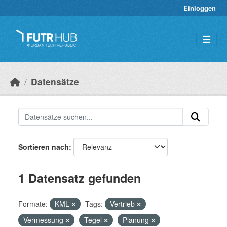
Überspringen zum Hauptinhalt
Einloggen
Datensätze
Sortieren nach
1 Datensatz gefunden
Formate:
KML
Tags:
Vertrieb
Vermessung
Tegel
Planung