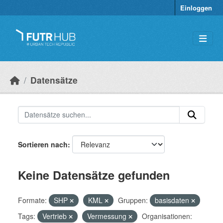
Überspringen zum Hauptinhalt
Einloggen
Datensätze
Sortieren nach
Keine Datensätze gefunden
Formate:
SHP
KML
Gruppen:
basisdaten
Tags:
Vertrieb
Vermessung
Organisationen: