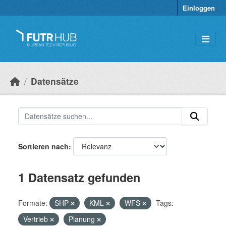
Überspringen zum Hauptinhalt
Einloggen
Datensätze
Sortieren nach
1 Datensatz gefunden
Formate:
SHP
KML
WFS
Tags:
Vertrieb
Planung