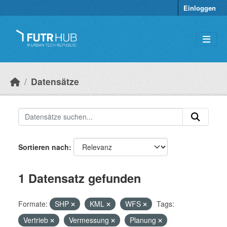
Überspringen zum Hauptinhalt
Einloggen
Datensätze
Sortieren nach
1 Datensatz gefunden
Formate:
SHP
KML
WFS
Tags:
Vertrieb
Vermessung
Planung