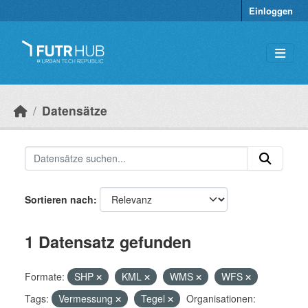
Überspringen zum Hauptinhalt
Einloggen
Datensätze
Sortieren nach
1 Datensatz gefunden
Formate:
SHP
KML
WMS
WFS
Tags:
Vermessung
Tegel
Organisationen: