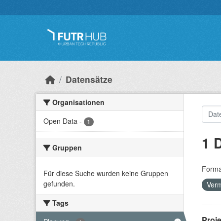
Überspringen zum Hauptinhalt
Datensätze
Organisationen
Open Data
-
1
1 
Gruppen
Forma
Für diese Suche wurden keine Gruppen
gefunden.
Ver
Tags
Proj