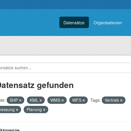
Datensätze
Organisationen
Datensatz gefunden
te:
SHP
KML
WMS
WFS
Tags:
Vertrieb
messung
Planung
ektgrenze