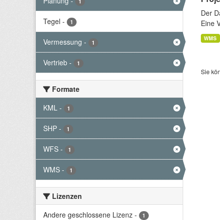
Planung
-
1
Der D
Tegel
-
1
Eine 
WMS
Vermessung
-
1
Vertrieb
-
1
Sie kö
Formate
KML
-
1
SHP
-
1
WFS
-
1
WMS
-
1
Lizenzen
Andere geschlossene Lizenz
-
1