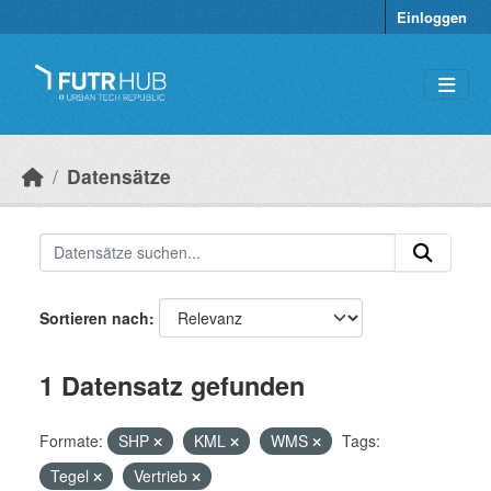
Überspringen zum Hauptinhalt
Einloggen
Datensätze
Sortieren nach
1 Datensatz gefunden
Formate:
SHP
KML
WMS
Tags:
Tegel
Vertrieb