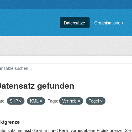
Datensätze
Organisationen
Datensatz gefunden
te:
SHP
KML
Tags:
Vertrieb
Tegel
ektgrenze
atensatz umfasst die vom Land Berlin vorgegebene Projektgrenze. Sie 