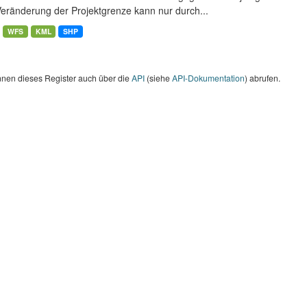
Veränderung der Projektgrenze kann nur durch...
WFS
KML
SHP
nnen dieses Register auch über die
API
(siehe
API-Dokumentation
) abrufen.