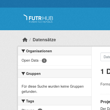
Überspringen zum Hauptinhalt
Datensätze
Organisationen
Open Data
-
1
1 
Gruppen
Forma
Für diese Suche wurden keine Gruppen
gefunden.
Tags
Proj
Der D