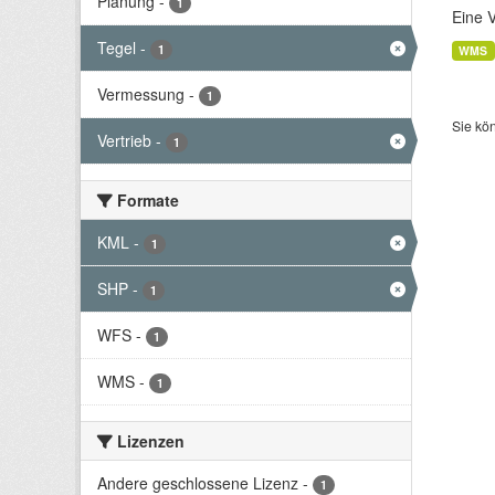
Planung
-
1
Eine 
Tegel
-
1
WMS
Vermessung
-
1
Sie kö
Vertrieb
-
1
Formate
KML
-
1
SHP
-
1
WFS
-
1
WMS
-
1
Lizenzen
Andere geschlossene Lizenz
-
1