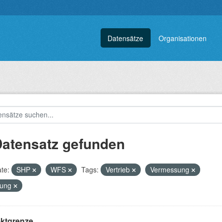
Datensätze
Organisationen
Datensatz gefunden
te:
SHP
WFS
Tags:
Vertrieb
Vermessung
nung
ektgrenze