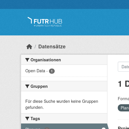
Überspringen zum Hauptinhalt
Datensätze
Organisationen
Open Data
-
1
1 
Gruppen
Forma
Für diese Suche wurden keine Gruppen
gefunden.
Pla
Tags
Proj