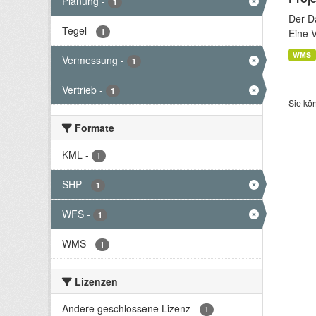
Planung
-
1
Der D
Tegel
-
1
Eine 
WMS
Vermessung
-
1
Vertrieb
-
1
Sie kö
Formate
KML
-
1
SHP
-
1
WFS
-
1
WMS
-
1
Lizenzen
Andere geschlossene Lizenz
-
1