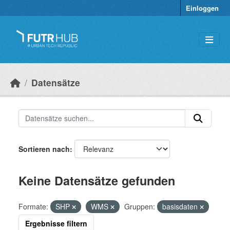
Überspringen zum Hauptinhalt
Einloggen
Datensätze
Sortieren nach
Keine Datensätze gefunden
Formate:
SHP
WMS
Gruppen:
basisdaten
Ergebnisse filtern