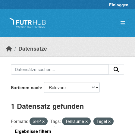
Überspringen zum Hauptinhalt
Einloggen
Datensätze
Sortieren nach
1 Datensatz gefunden
Formate:
SHP
Tags:
Teilräume
Tegel
Ergebnisse filtern