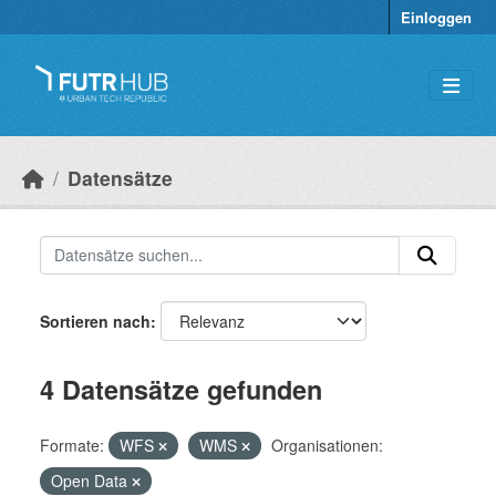
Überspringen zum Hauptinhalt
Einloggen
Datensätze
Sortieren nach
4 Datensätze gefunden
Formate:
WFS
WMS
Organisationen:
Open Data