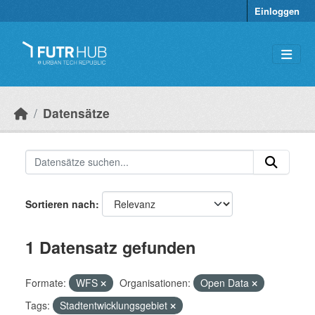
Überspringen zum Hauptinhalt
Einloggen
Datensätze
Sortieren nach
1 Datensatz gefunden
Formate:
WFS
Organisationen:
Open Data
Tags:
Stadtentwicklungsgebiet