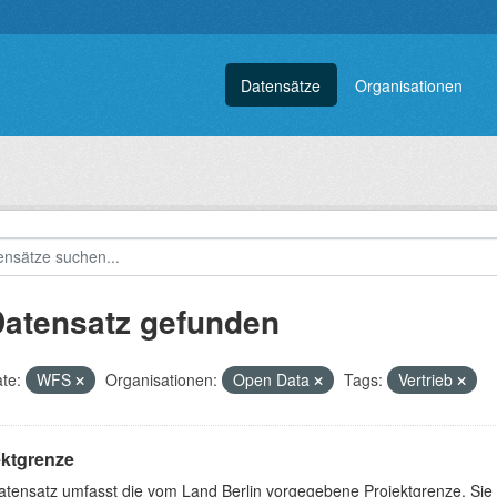
Datensätze
Organisationen
Datensatz gefunden
te:
WFS
Organisationen:
Open Data
Tags:
Vertrieb
ektgrenze
atensatz umfasst die vom Land Berlin vorgegebene Projektgrenze. Sie 