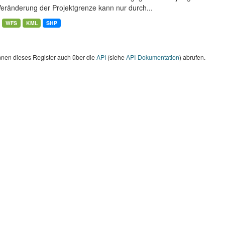
Veränderung der Projektgrenze kann nur durch...
WFS
KML
SHP
nnen dieses Register auch über die
API
(siehe
API-Dokumentation
) abrufen.