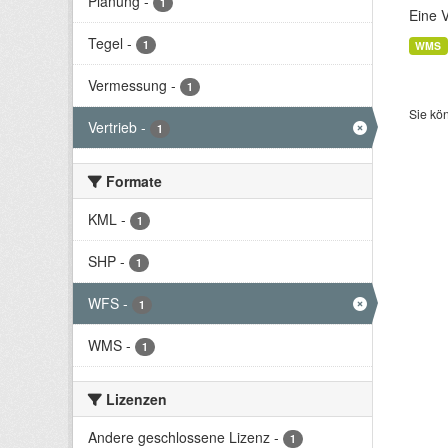
Planung
-
1
Eine 
Tegel
-
1
WMS
Vermessung
-
1
Sie kö
Vertrieb
-
1
Formate
KML
-
1
SHP
-
1
WFS
-
1
WMS
-
1
Lizenzen
Andere geschlossene Lizenz
-
1