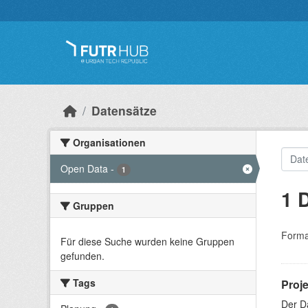
Überspringen zum Hauptinhalt
Datensätze
Organisationen
Open Data
-
1
1 
Gruppen
Forma
Für diese Suche wurden keine Gruppen
gefunden.
Tags
Proj
Der D