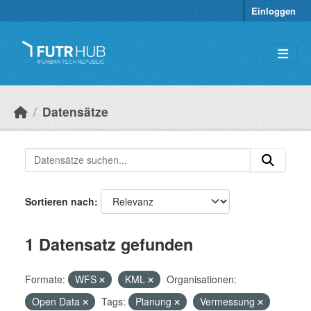
Überspringen zum Hauptinhalt
Einloggen
Datensätze
Sortieren nach
1 Datensatz gefunden
Formate:
WFS
KML
Organisationen:
Open Data
Tags:
Planung
Vermessung