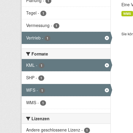
Planung
-
1
Eine 
Tegel
-
1
WMS
Vermessung
-
1
Sie kö
Vertrieb
-
1
Formate
KML
-
1
SHP
-
1
WFS
-
1
WMS
-
1
Lizenzen
Andere geschlossene Lizenz
-
1