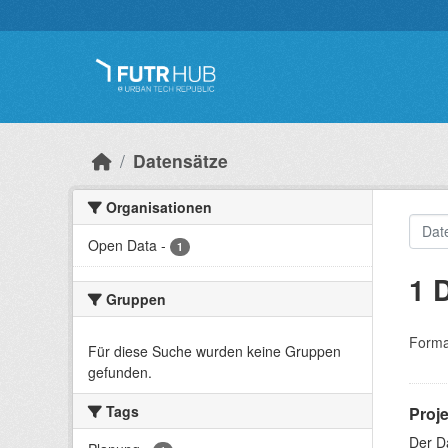
Überspringen zum Hauptinhalt
Datensätze
Organisationen
Open Data
-
1
1 
Gruppen
Forma
Für diese Suche wurden keine Gruppen
gefunden.
Tags
Proj
Der D