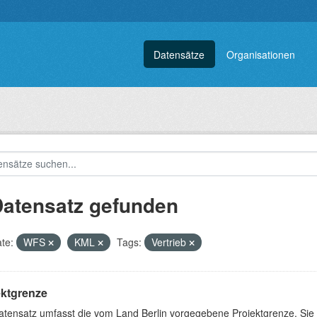
Datensätze
Organisationen
Datensatz gefunden
te:
WFS
KML
Tags:
Vertrieb
ektgrenze
atensatz umfasst die vom Land Berlin vorgegebene Projektgrenze. Sie 