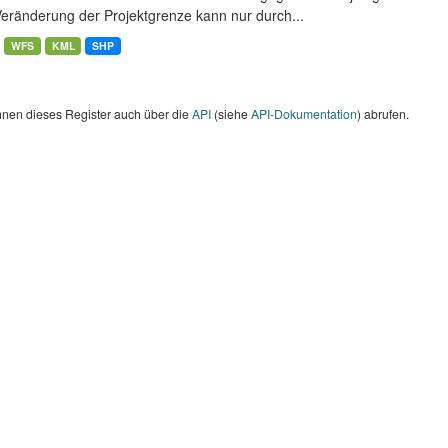
Veränderung der Projektgrenze kann nur durch...
WFS
KML
SHP
nnen dieses Register auch über die
API
(siehe
API-Dokumentation
) abrufen.