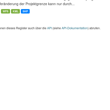
Veränderung der Projektgrenze kann nur durch...
WFS
KML
SHP
nnen dieses Register auch über die
API
(siehe
API-Dokumentation
) abrufen.