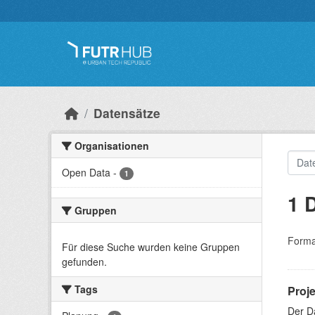
Überspringen zum Hauptinhalt
Datensätze
Organisationen
Open Data
-
1
1 
Gruppen
Forma
Für diese Suche wurden keine Gruppen
gefunden.
Tags
Proj
Der D