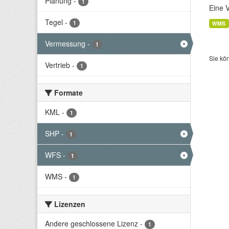
Planung
-
1
Eine 
Tegel
-
1
WMS
Vermessung
-
1
Sie kö
Vertrieb
-
1
Formate
KML
-
1
SHP
-
1
WFS
-
1
WMS
-
1
Lizenzen
Andere geschlossene Lizenz
-
1