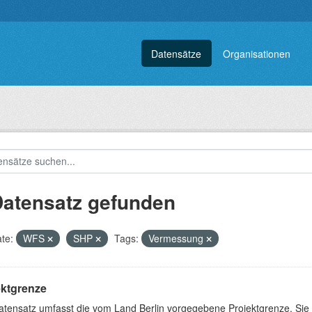
Datensätze
Organisationen
Datensatz gefunden
te:
WFS
SHP
Tags:
Vermessung
ektgrenze
atensatz umfasst die vom Land Berlin vorgegebene Projektgrenze. Sie 