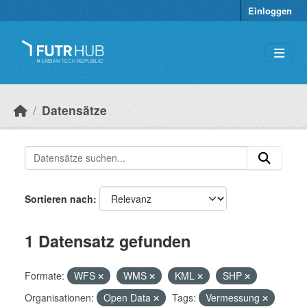
Überspringen zum Hauptinhalt
Einloggen
Datensätze
Sortieren nach
1 Datensatz gefunden
Formate:
WFS
WMS
KML
SHP
Organisationen:
Open Data
Tags:
Vermessung