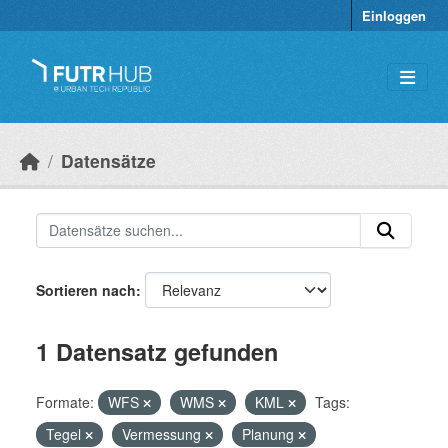
Überspringen zum Hauptinhalt
Einloggen
Datensätze
Sortieren nach
1 Datensatz gefunden
Formate:
WFS
WMS
KML
Tags:
Tegel
Vermessung
Planung