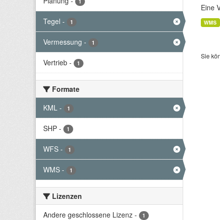
Planung
-
1
Eine 
Tegel
-
1
WMS
Vermessung
-
1
Sie kö
Vertrieb
-
1
Formate
KML
-
1
SHP
-
1
WFS
-
1
WMS
-
1
Lizenzen
Andere geschlossene Lizenz
-
1