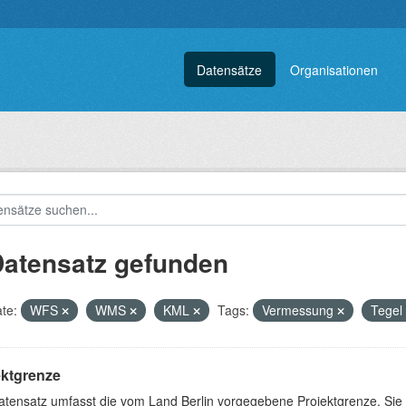
Datensätze
Organisationen
Datensatz gefunden
te:
WFS
WMS
KML
Tags:
Vermessung
Tegel
ektgrenze
atensatz umfasst die vom Land Berlin vorgegebene Projektgrenze. Sie 