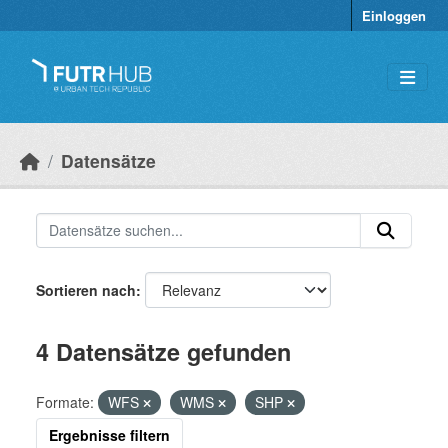
Überspringen zum Hauptinhalt
Einloggen
Datensätze
Sortieren nach
4 Datensätze gefunden
Formate:
WFS
WMS
SHP
Ergebnisse filtern