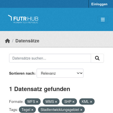
Überspringen zum Hauptinhalt
Einloggen
Datensätze
Sortieren nach
1 Datensatz gefunden
Formate:
WFS
WMS
SHP
KML
Tags:
Tegel
Stadtentwicklungsgebiet